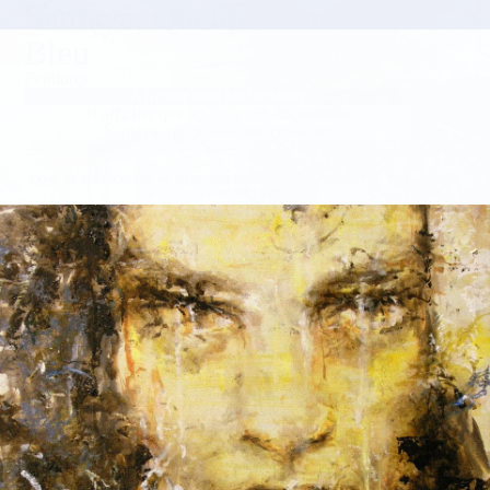
Samaya, Quelque Chose de
Bleu
Peintures
Afficher tous les tableaux
N'afficher que les tableaux disponibles
Samaya, qui je suis, me contacter
toutes les images et tous les textes sont la propriété de Samaya - tous droits réservés
pour tous pays