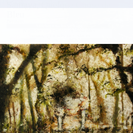
Samaya, Quelque Chose de
Bleu
Peintures
Afficher tous les tableaux
N'afficher que les tableaux disponibles
Samaya, qui je suis, me contacter
toutes les images et tous les textes sont la propriété de Samaya - tous droits réservés
pour tous pays