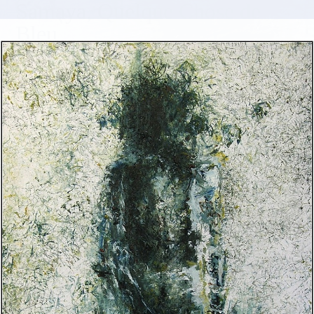
Samaya, Quelque Chose de
Bleu
Peintures
Afficher tous les tableaux
N'afficher que les tableaux disponibles
Samaya, qui je suis, me contacter
toutes les images et tous les textes sont la propriété de Samaya - tous droits réservés
pour tous pays