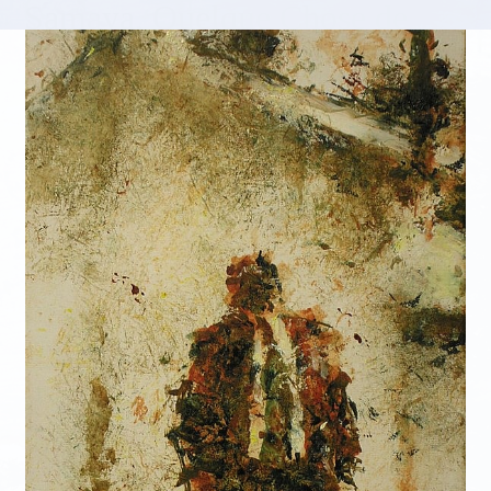
Samaya, Quelque Chose de
Bleu
Peintures
Afficher tous les tableaux
N'afficher que les tableaux disponibles
Samaya, qui je suis, me contacter
toutes les images et tous les textes sont la propriété de Samaya - tous droits réservés
pour tous pays