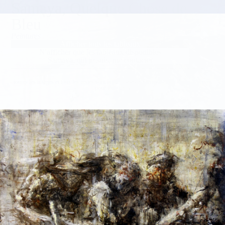
Samaya, Quelque Chose de
Bleu
Peintures
Afficher tous les tableaux
N'afficher que les tableaux disponibles
Samaya, qui je suis, me contacter
toutes les images et tous les textes sont la propriété de Samaya - tous droits réservés
pour tous pays